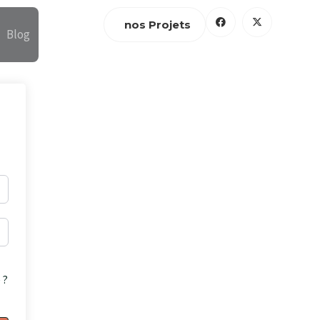
n
o
s
P
r
o
j
e
t
s
Blog
 ?