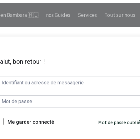
en Bambara 🇲🇱
nos Guides
Services
Tout sur nous
alut, bon retour !
Mot de passe oublié
Me garder connecté