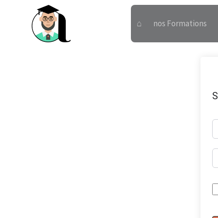
⌂
nos Formations
S