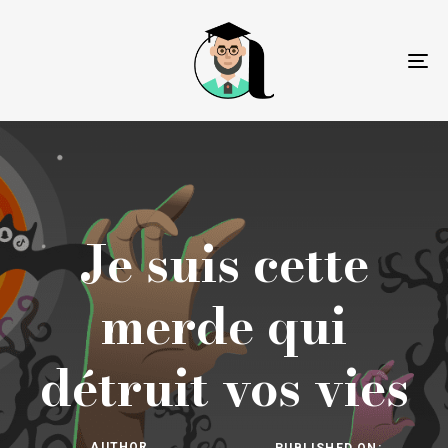
To
na
Je suis cette
merde qui
détruit vos vies
AUTHOR
PUBLISHED ON: